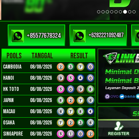
+85577678324
+6282221092487
POOLS
TANGGAL
RESULT
CAMBODIA
08/08/2026
HANOI
08/08/2026
HK TOTO
08/08/2026
JAPAN
08/08/2026
MACAU
08/08/2026
OSAKA
08/08/2026
SINGAPORE
08/08/2026